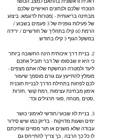
ראלית וראשונית בהתאם למצב הכושר 
הנוכחי שלכם ולנתונים האישיים שלכם 
מבחינה בריאותית - (מטרות לדוגמא: ביצוע 
של פעילות גופנית של 3 פעמים בשבוע / 
הרמת 60 קילו בתהליך של חודשיים / ירידה 
במשקל הגוף 3 קילו בחודש.
2. בניית דרך איכותית הינה החשובה ביותר 
כי היא זו שבסופו של דבר תוביל אתכם 
ליעד ולמטרה הנחשקת שלה אתם מצפים - 
מומלץ להתייעץ עם גורם מוסמך שיעזור 
לכם לפחות בתחילת הדרך לבניית תוכנית 
אימון מבחינת עצימות ,רמת קושי ,חזרות 
,סטים ,מנוחה ,סוגי תרגילים וכד'.
3. בניית לוז שבועי/חודשי לאימוני כושר 
ימים ושעות מדויקות - בדיוק כמו שיש סידור 
עבודה שלא משנים או תור מסויים שחיכתם 
לו כל כך הרבה , כך צריך להתייחס גם 