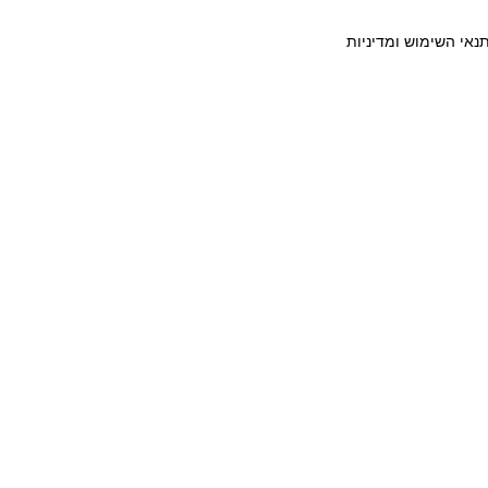
יוד כושר ומאשר/ת את תנאי השימוש ומדיניות
צרו כושר