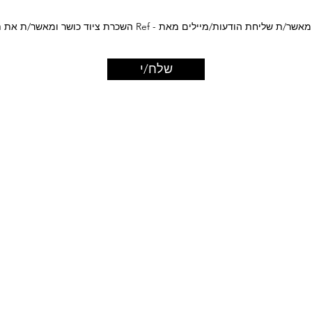
במילוי הטופס הינך מאשר/ת שליחת הודעות/מיילים מאת - Ref השכרת צ
שלח/י
ציוד כושר
פינת מאמנים