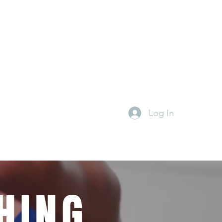
Log In
tefitness.info@gmail.com
0549777285
HING