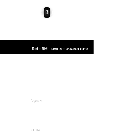
Ref - השכרת ציוד כושר
פינת מאמנים - מחשבון Ref - BMI
BMI מחשבון
:(משקל
(בקילוגרמים
:גובה (מספר עשרוני
בס"מ)