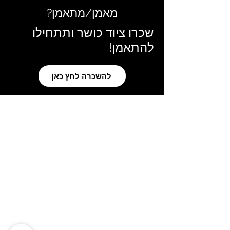
מאמן/מתאמן?
שכרו ציוד כושר ותתחילו
להתאמן!
להשכרה לחץ כאן
מפת האתר
צרו כושר
וואטסאפ
rentefitness.info@gmail.com
054-977-7285
פינת מאמנים
המשתמש שלי
מחשבון TDEE